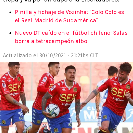
Pinilla y fichaje de Vozinha: "Colo Colo es
el Real Madrid de Sudamérica"
Nuevo DT caído en el fútbol chileno: Salas
borra a tetracampeón albo
Actualizado el
30/10/2021 - 21:21hs CLT