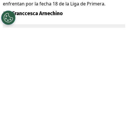
enfrentan por la fecha 18 de la Liga de Primera.
Por
Franccesca Arnechino
Sigue a Redgol en Google!
Universidad de Chile
junto a su
mainsponsor
Jugabet
, enfrenta a
Palestino
por la Fecha 18 de la Liga de
Primera, dos equipos que atraviesan un
gran presente en el torneo.
La U llega tras dos triunfos consecutivos y
con
Eduardo Vargas
como figura
,
resultados que la dejaron como única