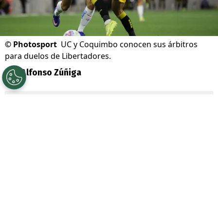
©
Photosport
UC y Coquimbo conocen sus árbitros
para duelos de Libertadores.
Por
Alfonso Zúñiga
Sigue a Redgol en Google!
En la previa a la vuelta de la actividad en
Copa Libertadores
, con la presencia de
Universidad Católica
y
Coquimbo Unido
en los octavos de final, ya conocen quiénes
serán los encargados de arbitrar sus