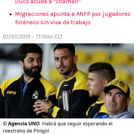
Duco acude a “chamán”
Migraciones apunta a ANFP por jugadores
foráneos sin visa de trabajo
03/03/2019 - 11:16hs CLT
©
Agencia UNO
Habrá que seguir esperando el
reestreno de Pinigol