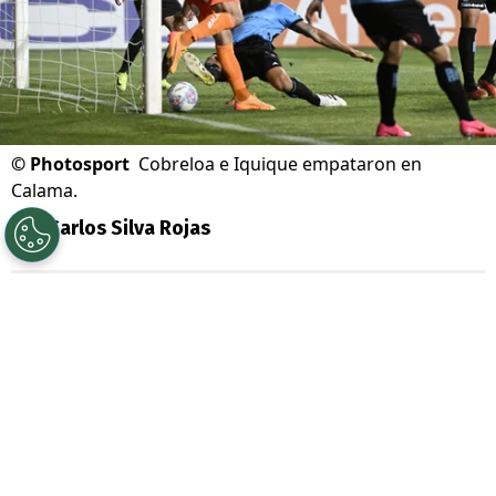
©
Photosport
Cobreloa e Iquique empataron en
Calama.
Por
Carlos Silva Rojas
Sigue a Redgol en Google!
Una jornada llena de emociones se vivió en
la
Primera B
, certamen que fue testigo de
cuatro partidos clave en la lucha por lograr
el único cupo directo para la
Liga de