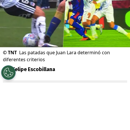
©
TNT
Las patadas que Juan Lara determinó con
diferentes criterios
Por
Felipe Escobillana
Sigue a Redgol en Google!
Mucha polémica en redes sociales hay por
dos jugadas en la que el árbitro
Juan Lara
Luco
, que hace pocos días llegó desde el