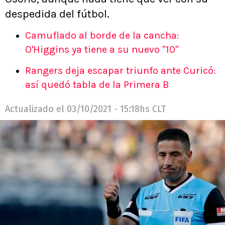
despedida del fútbol.
Camuflado al borde de la cancha:
O'Higgins ya tiene a su nuevo "10"
Rangers deja escapar triunfo ante Curicó:
así quedó tabla de la Primera B
Actualizado el
03/10/2021 - 15:18hs CLT