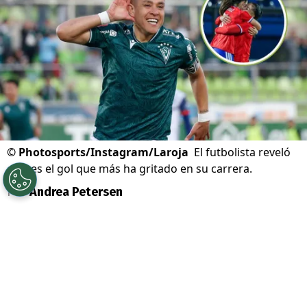
©
Photosports/Instagram/Laroja
El futbolista reveló
cuál es el gol que más ha gritado en su carrera.
Por
Andrea Petersen
Sigue a Redgol en Google!
Carlos Muñoz
goza de una extensa carrera