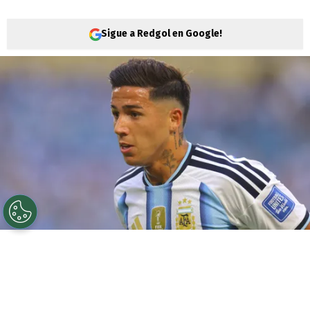
Sigue a Redgol en Google!
©
Getty Images
El jugador suena en otro gigante de
Europa.
Mientras concentra todos sus esfuerzos en