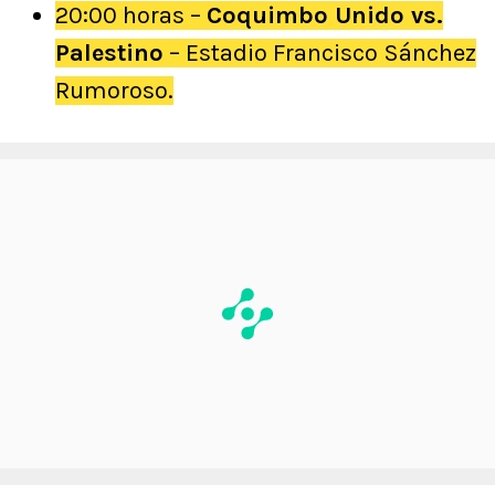
20:00 horas –
Coquimbo Unido vs.
Palestino
– Estadio Francisco Sánchez
Rumoroso.