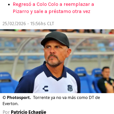
Regresó a Colo Colo a reemplazar a
Pizarro y sale a préstamo otra vez
25/02/2026 - 15:56hs CLT
©
Photosport.
Torrente ya no va más como DT de
Everton.
Por
Patricio Echagüe