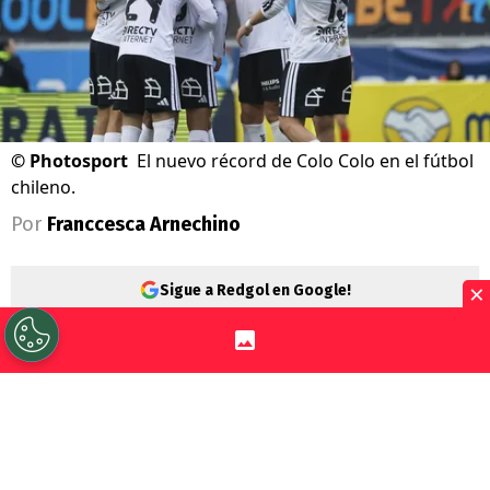
©
Photosport
El nuevo récord de Colo Colo en el fútbol
chileno.
Por
Franccesca Arnechino
×
Sigue a Redgol en Google!
Colo Colo
sigue firme liderando la
Liga de
Primera
2026
, derrotando por 4-3 a
Everton en Viña del Mar y consiguió tres
puntos que le permitieron mantener una