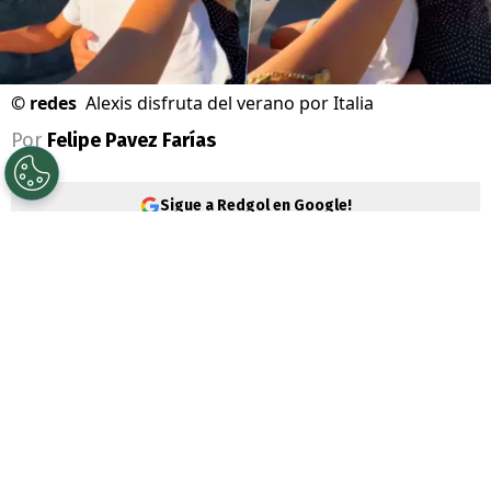
©
redes
Alexis disfruta del verano por Italia
Por
Felipe Pavez Farías
Sigue a Redgol en Google!
Alexis Sánchez
se suma a la extensa lista
de jugadores que debe buscar club en este
mercado de fichajes
. El Bicampeón de
América, pese a salvar al Sevilla del
descenso, no renovó con el cuadro español
por lo que ahora define su futuro.