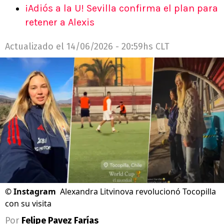
¡Adiós a la U! Sevilla confirma el plan para
retener a Alexis
Actualizado el
14/06/2026 - 20:59hs CLT
©
Instagram
Alexandra Litvinova revolucionó Tocopilla
con su visita
Por
Felipe Pavez Farías