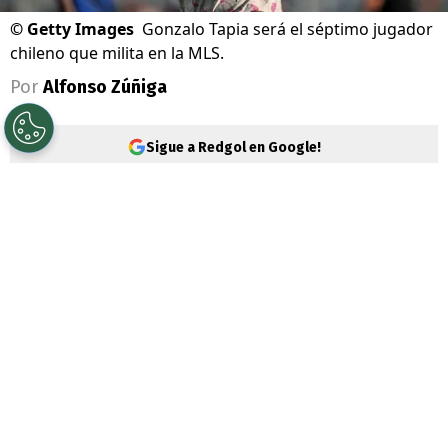
©
Getty Images
Gonzalo Tapia será el séptimo jugador
chileno que milita en la MLS.
Por
Alfonso Zúñiga
Sigue a Redgol en Google!
Es oficial. El delantero
Gonzalo Tapia
dejó
atrás su etapa en el fútbol brasileño y tras
más un año jugando en el São Paulo, se
convirtió en nueva incorporación del
Columbus Crew
, equipo histórico de la
Major League Soccer
(MLS) en Estados
Unidos.