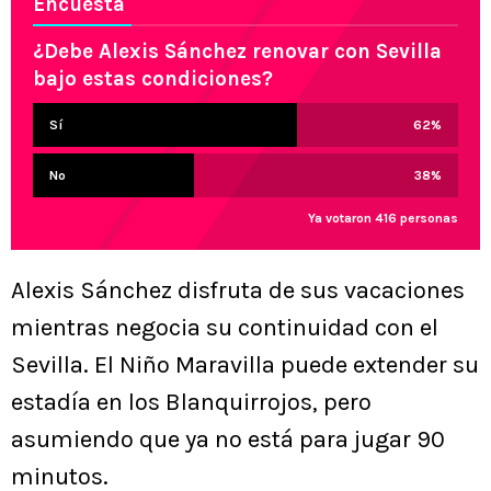
Encuesta
¿Debe Alexis Sánchez renovar con Sevilla
bajo estas condiciones?
Sí
62
%
No
38
%
Ya votaron 416 personas
Alexis Sánchez disfruta de sus vacaciones
mientras negocia su continuidad con el
Sevilla. El Niño Maravilla puede extender su
estadía en los Blanquirrojos, pero
asumiendo que ya no está para jugar 90
minutos.