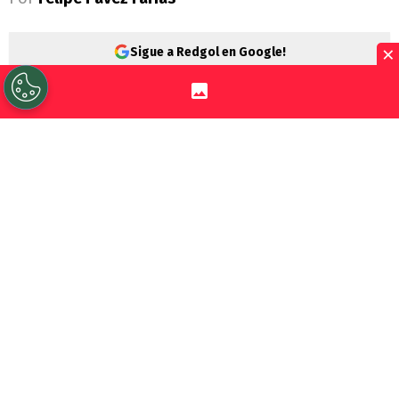
×
Sigue a Redgol en Google!
Colo Colo
abrochó la llegada de
Vozinha
para el segundo semestre del 2026. Pero el
Cacique sigue activo en el
mercado de
fichajes
y todo apunta a que
Iván Román
será el nuevo refuerzo del Cacique.
Es que a horas de jugar por la Liga de
Primera ante Unión La Calera,
Fernando
Ortiz
tendrá una nueva variante para la
defensa. Lo que implica un “lindo”