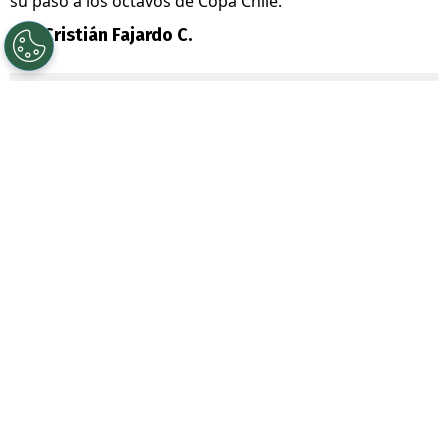
su paso a los octavos de Copa Chile.
Por
Cristián Fajardo C.
Sigue a Redgol en Google!
Universidad de Chile
se complicó con la
derrota por
1-0 ante Unión La Calera
, por
la cuarta fecha de la fase de grupos de la
Copa Chile 2026
, lo que demoró su
clasificación a la siguiente ronda.
Ahora si bien dependen de sí mismos, con
dos partidos por disputar, tienen la presión
de los cementeros en la idea de ganar el