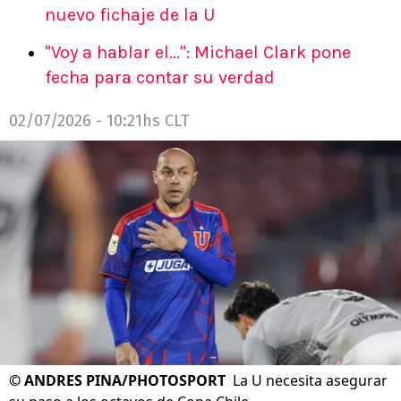
nuevo fichaje de la U
"Voy a hablar el...": Michael Clark pone
fecha para contar su verdad
02/07/2026 - 10:21hs CLT
©
ANDRES PINA/PHOTOSPORT
La U necesita asegurar