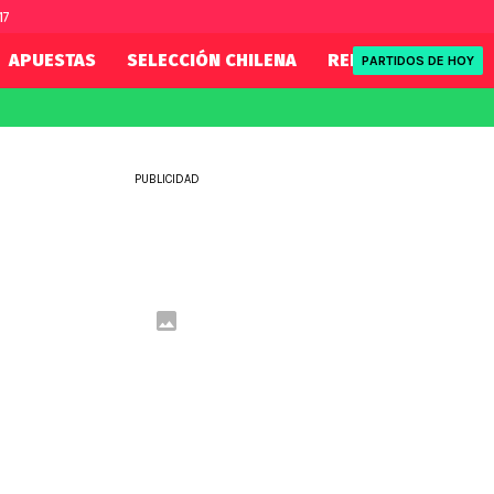
17
APUESTAS
SELECCIÓN CHILENA
REDSPORT
TENI
PARTIDOS DE HOY
FIFA
REDSPORT
eague
Mundial 2026
Tenis
PUBLICIDAD
ue
Eliminatorias
Formula 1
League
NBA
Rugby
ue
UFC
WWE
Boxeo