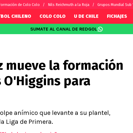
Formación de Colo Colo
Nils Reichmuth a la Roja
Grupos Mundial Sub 
TBOL CHILENO
COLO COLO
U DE CHILE
FICHAJES
SUMATE AL CANAL DE REDGOL
SUDAMÉRICA
EUROPA
Internacional
Copa Libertadores
Champions L
sorio
Copa Sudamericana
Europa Leag
z mueve la formación
Sánchez
Fútbol Argentino
Conference 
Palacios
Fútbol Brasileño
Ligue 1
s O'Higgins para
s por el mundo
Premier Leag
Serie A
La Liga
Bundesliga
olpe anímico que levante a su plantel,
a Liga de Primera.