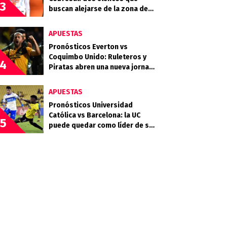
3
buscan alejarse de la zona de
descenso
APUESTAS
Pronósticos Everton vs
Coquimbo Unido: Ruleteros y
4
Piratas abren una nueva jornada
del Campeonato Nacional
APUESTAS
Pronósticos Universidad
Católica vs Barcelona: la UC
5
puede quedar como líder de su
grupo en la Libertadores