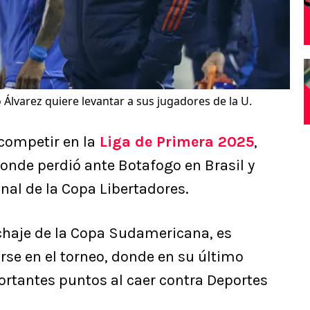
Álvarez quiere levantar a sus jugadores de la U.
competir en la
Liga de Primera 2025
,
nde perdió ante Botafogo en Brasil y
inal de la Copa Libertadores.
echaje de la Copa Sudamericana, es
se en el torneo, donde en su último
rtantes puntos al caer contra Deportes