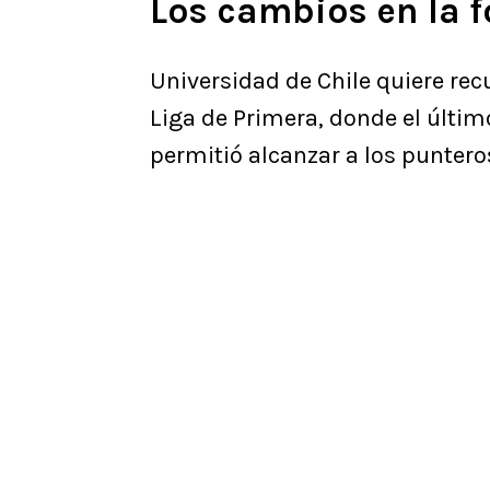
Los cambios en la f
Universidad de Chile quiere rec
Liga de Primera, donde el últi
permitió alcanzar a los puntero