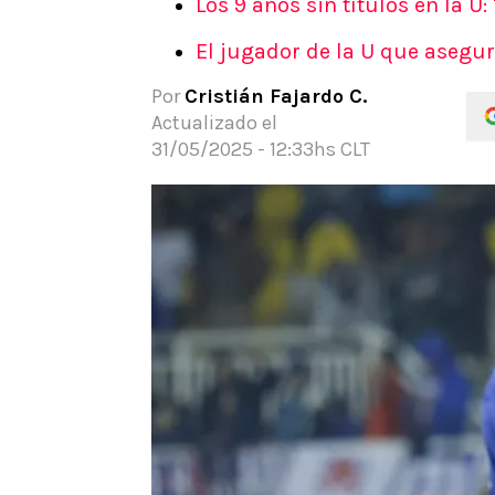
Los 9 años sin títulos en la U:
APUESTAS
El jugador de la U que asegur
Noticias
Guías
Por
Cristián Fajardo C.
Códigos
Actualizado el
Pronósticos
31/05/2025 - 12:33hs CLT
Apuesta del día