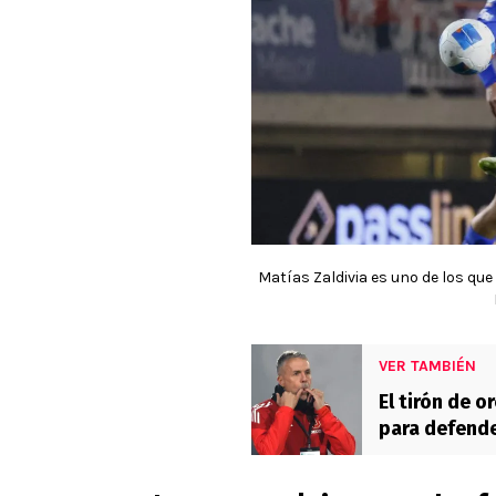
Matías Zaldivia es uno de los que 
VER TAMBIÉN
El tirón de o
para defende