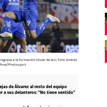
regresa a la formación titular de la U. Foto: Andres
Pina/Photosport
rejas de Álvarez al resto del equipo
r a sus delanteros: “No tiene sentido”