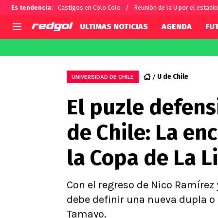
Es tendencia
:
Castigos en Colo Colo
Reunión de la U por el estadio
ULTIMAS NOTICIAS
AGENDA
FU
AGENDA
CHILE
MUNDO
Hoy en TV
Selección Chilena
Fútbol 
U de Chile
UNIVERSIDAD DE CHILE
Colo Colo
Darío O
El puzle defens
U de Chile
Alexis 
U Católica
Carlos 
de Chile: La en
Campeonato Nacional
Chileno
Primera B
la Copa de La L
Segunda División
Copa Chile
Supercopa Chile
Con el regreso de Nico Ramírez y
Campeonato Femenino
debe definir una nueva dupla o 
Tamayo.