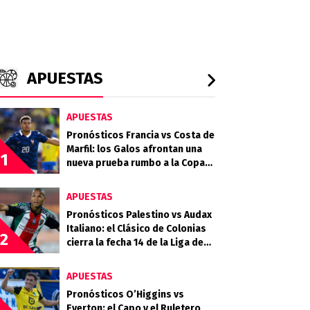
APUESTAS
APUESTAS
Pronósticos Francia vs Costa de
Marfil: los Galos afrontan una
1
nueva prueba rumbo a la Copa
del Mundo
APUESTAS
Pronósticos Palestino vs Audax
Italiano: el Clásico de Colonias
2
cierra la fecha 14 de la Liga de
Primera 2026
APUESTAS
Pronósticos O’Higgins vs
Everton: el Capo y el Ruletero