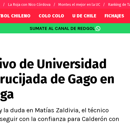
La Roja con Nico Córdova
Montes el mejor en la UC
Ranking de T
TBOL CHILENO
COLO COLO
U DE CHILE
FICHAJES
SUMATE AL CANAL DE REDGOL
SUDAMÉRICA
EUROPA
Internacional
Copa Libertadores
Champions L
sorio
Copa Sudamericana
Europa Leag
ivo de Universidad
Sánchez
Fútbol Argentino
Conference 
Palacios
Fútbol Brasileño
Ligue 1
crucijada de Gago en
s por el mundo
Premier Leag
Serie A
iga
La Liga
Bundesliga
 la duda en Matías Zaldivia, el técnico
seguir con la confianza para Calderón con