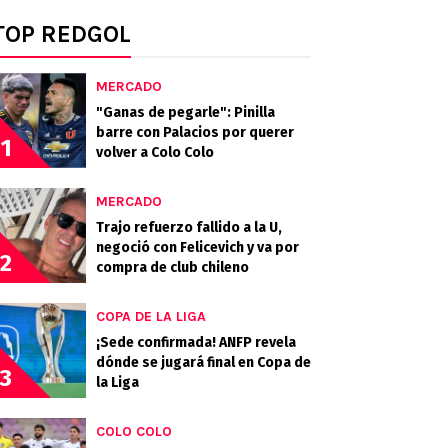
TOP REDGOL
MERCADO
"Ganas de pegarle": Pinilla
barre con Palacios por querer
1
volver a Colo Colo
MERCADO
Trajo refuerzo fallido a la U,
negoció con Felicevich y va por
2
compra de club chileno
COPA DE LA LIGA
¡Sede confirmada! ANFP revela
dónde se jugará final en Copa de
3
la Liga
COLO COLO