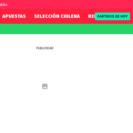
abilo
APUESTAS
SELECCIÓN CHILENA
REDSPORT
TENI
PARTIDOS DE HOY
FIFA
REDSPORT
eague
Mundial 2026
Tenis
PUBLICIDAD
ue
Eliminatorias
Formula 1
League
NBA
Rugby
ue
UFC
WWE
Boxeo