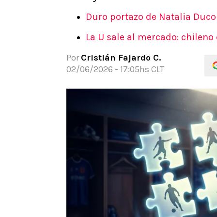
APUESTAS
Duro portazo de Natalia Duco a
Noticias
La U sale al mercado: chileno
Guías
Códigos
Por
Cristián Fajardo C.
Pronósticos
02/06/2026 - 17:05hs CLT
Apuesta del día