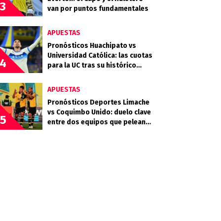
3
van por puntos fundamentales
APUESTAS
Pronósticos Huachipato vs
Universidad Católica: las cuotas
4
para la UC tras su histórico
triunfo en La Bombonera
APUESTAS
Pronósticos Deportes Limache
vs Coquimbo Unido: duelo clave
5
entre dos equipos que pelean
arriba