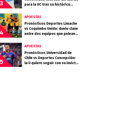
3
para la UC tras su histórico
triunfo en La Bombonera
APUESTAS
Pronósticos Deportes Limache
vs Coquimbo Unido: duelo clave
4
entre dos equipos que pelean
arriba
APUESTAS
Pronósticos Universidad de
Chile vs Deportes Concepción:
5
la U quiere seguir con su invicto
en casa