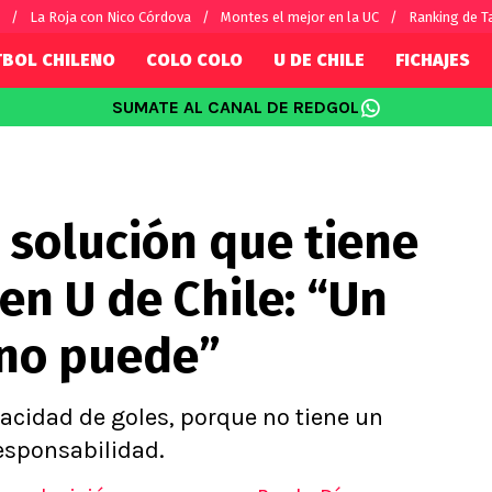
La Roja con Nico Córdova
Montes el mejor en la UC
Ranking de T
TBOL CHILENO
COLO COLO
U DE CHILE
FICHAJES
SUMATE AL CANAL DE REDGOL
SUDAMÉRICA
EUROPA
Internacional
Copa Libertadores
Champions L
sorio
Copa Sudamericana
Europa Leag
 solución que tiene
Sánchez
Fútbol Argentino
Conference 
Palacios
Fútbol Brasileño
Ligue 1
en U de Chile: “Un
s por el mundo
Premier Leag
Serie A
 no puede”
La Liga
Bundesliga
acidad de goles, porque no tiene un
esponsabilidad.