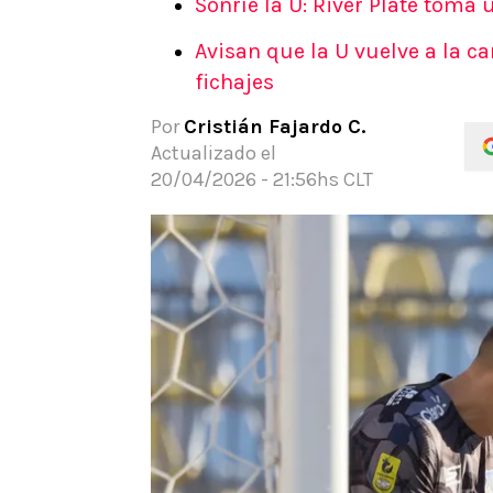
Sonríe la U: River Plate toma
APUESTAS
Avisan que la U vuelve a la c
Noticias
fichajes
Guías
Códigos
Por
Cristián Fajardo C.
Pronósticos
Actualizado el
Apuesta del día
20/04/2026 - 21:56hs CLT