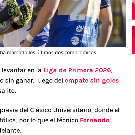
 ha marcado los últimos dos compromisos.
 levantar en la
Liga de Primera 2026
,
 sin ganar, luego del
empate sin goles
alito.
revia del Clásico Universitario, donde el
ólica, por lo que el técnico
Fernando
delante.