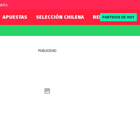
abilo
APUESTAS
SELECCIÓN CHILENA
REDSPORT
TENI
PARTIDOS DE HOY
FIFA
REDSPORT
eague
Mundial 2026
Tenis
PUBLICIDAD
ue
Eliminatorias
Formula 1
League
NBA
Rugby
ue
UFC
WWE
Boxeo