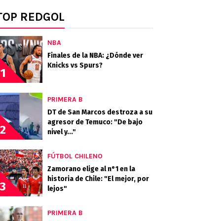
TOP REDGOL
NBA
Finales de la NBA: ¿Dónde ver
Knicks vs Spurs?
1
PRIMERA B
DT de San Marcos destroza a su
agresor de Temuco: "De bajo
2
nivel y..."
FÚTBOL CHILENO
Zamorano elige al n°1 en la
historia de Chile: "El mejor, por
3
lejos"
PRIMERA B