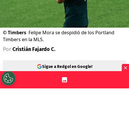
©
Timbers
Felipe Mora se despidió de los Portland
Timbers en la MLS.
Por
Cristián Fajardo C.
×
Sigue a Redgol en Google!
Felipe Mora
vivió una emocionante
despedida en los
Portland Timbers
de la
MLS
, luego de que se confirmó su traspaso
en el mercado de fichajes al
Atlético San
Luis
de la
Liga MX
.