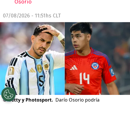
Osorio
07/08/2026 - 11:51hs CLT
©
Getty y Photosport.
Darío Osorio podría
incorporarse al cuadro rossonero y tener a un campeón
y subcampeón del mundo como compañero.
Por
Jorge Rubio