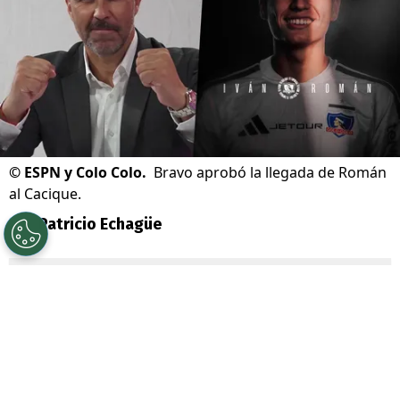
©
ESPN y Colo Colo.
Bravo aprobó la llegada de Román
al Cacique.
Por
Patricio Echagüe
Sigue a Redgol en Google!
Finalmente
Iván Román
será jugador de
Colo Colo
por el próximo año y medio. Los