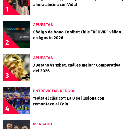
ahora alucina con Vidal
1
APUESTAS
Código de bono Coolbet Chile “REDVIP” válido
en Agosto 2026
2
APUESTAS
¿Betano vs 1xbet, cuál es mejor? Comparativa
del 2026
3
ENTREVISTAS REDGOL
"Falta el clásico": La U se ilusiona con
remontazo al Colo
4
MERCADO