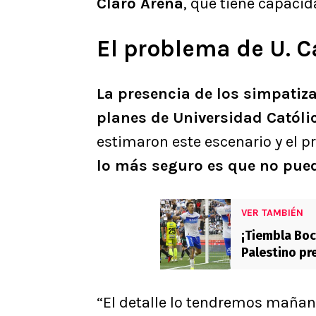
Claro Arena
, que tiene capaci
El problema de U. C
La presencia de los simpatiz
planes de Universidad Católi
estimaron este escenario y el p
lo más seguro es que no pue
VER TAMBIÉN
¡Tiembla Boc
Palestino pr
“El detalle lo tendremos mañan