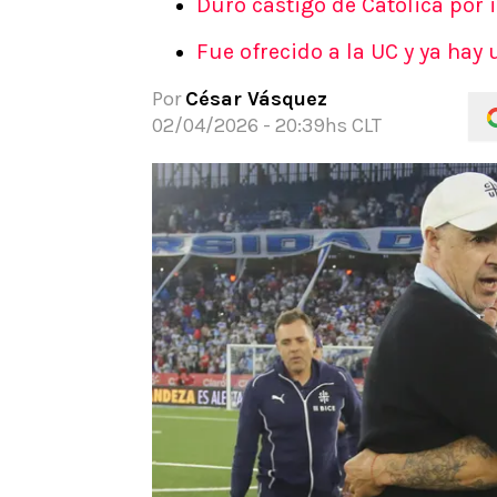
Duro castigo de Católica por 
APUESTAS
Fue ofrecido a la UC y ya hay
Noticias
Guías
Por
César Vásquez
Códigos
02/04/2026 - 20:39hs CLT
Pronósticos
Apuesta del día