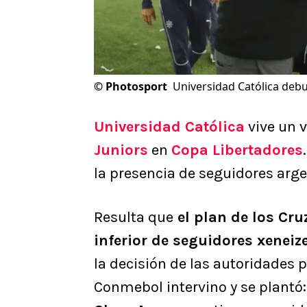
©
Photosport
Universidad Católica debu
Universidad Católica
vive un v
Juniors
en
Copa Libertadores
la presencia de seguidores arge
Resulta que
el plan de los Cr
inferior de seguidores xeneiz
la decisión de las autoridades p
Conmebol intervino y se plantó