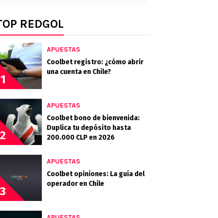
TOP REDGOL
APUESTAS
Coolbet registro: ¿cómo abrir
una cuenta en Chile?
1
APUESTAS
Coolbet bono de bienvenida:
Duplica tu depósito hasta
2
200.000 CLP en 2026
APUESTAS
Coolbet opiniones: La guía del
operador en Chile
3
APUESTAS