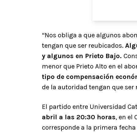
“Nos obliga a que algunos abona
tengan que ser reubicados.
Alg
y algunos en Prieto Bajo.
Cons
menor que Prieto Alto en el abo
tipo de compensación econó
de la autoridad tengan que ser 
El partido entre Universidad Cat
abril a las 20:30 horas
, en el
corresponde a la primera fecha