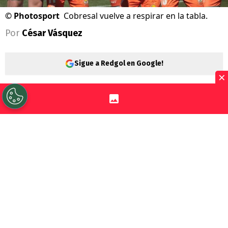
©
Photosport
Cobresal vuelve a respirar en la tabla.
Por
César Vásquez
Sigue a Redgol en Google!
×
Cobresal
y
Unión La Calera
vivieron un
partido muy importante en la 17° fecha de
la
Liga de Primera
. Los Mineros fueron los
que se quedaron con una victoria de cobre
en el norte.
Los dirigidos por Gustavo Huerta
habían sufrido la partida de Agustín