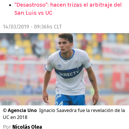
"Desastroso": hacen trizas el arbitraje del
San Luis vs UC
14/03/2019 - 09:36hs CLT
©
Agencia Uno
Ignacio Saavedra fue la revelación de la
UC en 2018
Por
Nicolás Olea