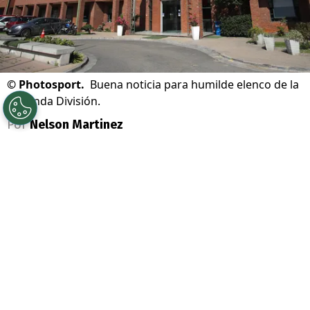
©
Photosport.
Buena noticia para humilde elenco de la
Segunda División.
Por
Nelson Martinez
Sigue a Redgol en Google!
Se acabó la teleserie que terminó con lío
judicial en el
fútbol chileno
. Ahí, dos
equipos se enfrentaron en los escritorios a
raíz de los
derechos de formación del