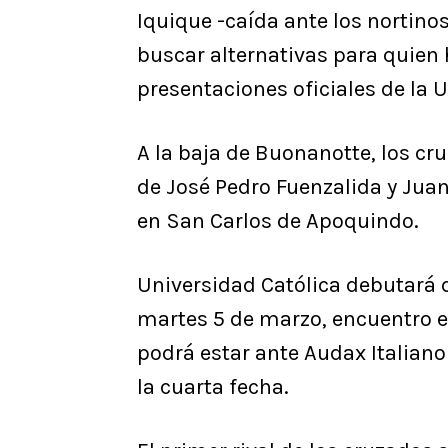
Iquique -caída ante los nortino
buscar alternativas para quien h
presentaciones oficiales de la U
A la baja de Buonanotte, los cr
de José Pedro Fuenzalida y Jua
en San Carlos de Apoquindo.
Universidad Católica debutará d
martes 5 de marzo, encuentro e
podrá estar ante Audax Italiano
la cuarta fecha.