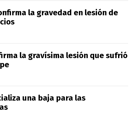
onfirma la gravedad en lesión de
cios
firma la gravísima lesión que sufrió
mpe
cializa una baja para las
ias