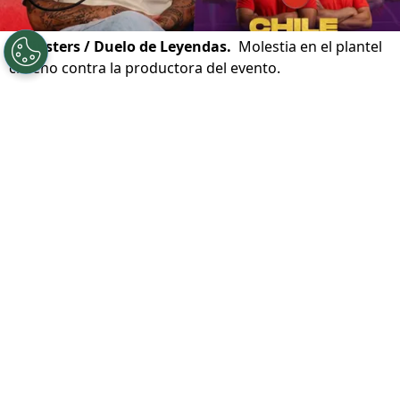
©
Tipsters / Duelo de Leyendas.
Molestia en el plantel
chileno contra la productora del evento.
Por
Nelson Martinez
Sigue a Redgol en Google!
Se había anunciado con bombos y platillos
pero a poco de realizarse, el llamado
Duelo
de Leyendas de América
se pospuso.
El
evento estaba listo para realizarse entre
el 27 y 29 de marzo
en el Claro Arena, pero
hasta nuevo aviso no verá acción
.