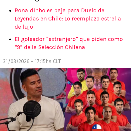
Ronaldinho es baja para Duelo de
Leyendas en Chile: Lo reemplaza estrella
de lujo
El goleador “extranjero” que piden como
“9” de la Selección Chilena
31/03/2026 - 17:15hs CLT