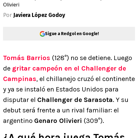
Olivieri
Por
Javiera López Godoy
Sigue a Redgol en Google!
Tomás Barrios
(128°) no se detiene. Luego
de
gritar campeón en el Challenger de
Campinas
, el chillanejo cruzó el continente
y ya se instaló en Estados Unidos para
disputar el
Challenger de Sarasota
. Y su
debut será frente a un rival familiar: el
argentino
Genaro Olivieri
(309°).
¿A qué hora juega Tomás