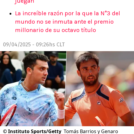
juegan
La increíble razón por la que la N°3 del
mundo no se inmuta ante el premio
millonario de su octavo título
09/04/2025 - 09:26hs CLT
©
Instituto Sports/Getty
Tomás Barrios y Genaro