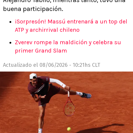
buena participación.
¡Sorpresón! Massú entrenará a un top del
ATP y archirrival chileno
Zverev rompe la maldición y celebra su
primer Grand Slam
Actualizado el
08/06/2026 - 10:21hs CLT