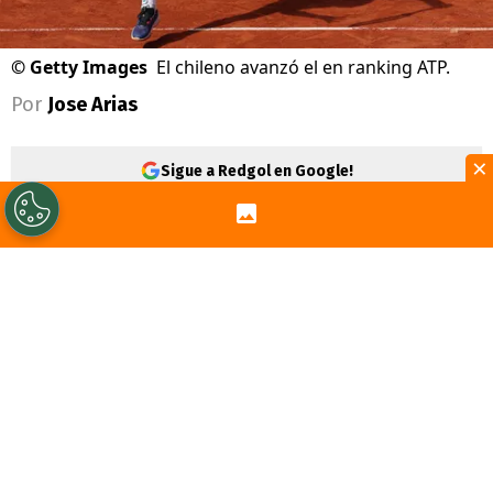
©
Getty Images
El chileno avanzó el en ranking ATP.
Por
Jose Arias
×
Sigue a Redgol en Google!
Terminó
Roland Garros
y
Alexander
Zverev
se tituló como el campeón sobre la
arcilla francesa. El alemán ganó una dura
final ante
Fabio Cobolli
, con victorias
intermitentes en cada ser (6-1; 4-6; 6-4; 6-
7; y 6-1).