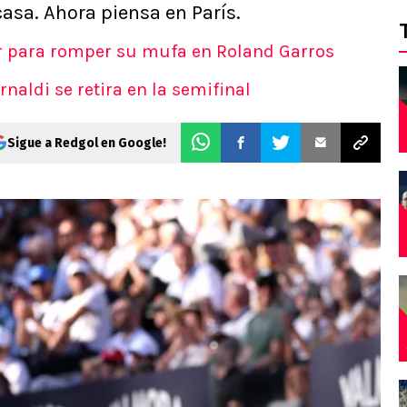
casa. Ahora piensa en París.
er para romper su mufa en Roland Garros
naldi se retira en la semifinal
Sigue a Redgol en Google!