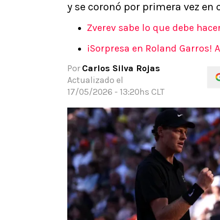
y se coronó por primera vez en 
APUESTAS
Noticias
Zverev sabe lo que debe hac
Guías
¡Sorpresa en Roland Garros! Ar
Códigos
Pronósticos
Por
Carlos Silva Rojas
Apuesta del día
Actualizado el
17/05/2026 - 13:20hs CLT
Apuestas Mundial 2026