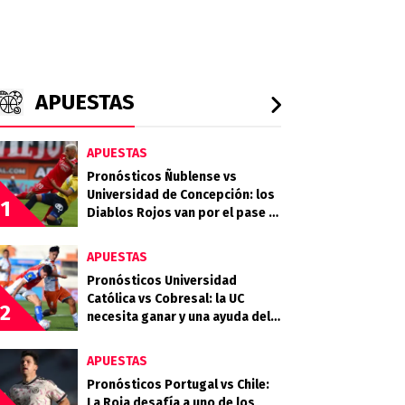
APUESTAS
APUESTAS
Pronósticos Ñublense vs
Universidad de Concepción: los
1
Diablos Rojos van por el pase a
la semifinal
APUESTAS
Pronósticos Universidad
Católica vs Cobresal: la UC
2
necesita ganar y una ayuda del
Campanil en la Copa de la Liga
APUESTAS
Pronósticos Portugal vs Chile:
La Roja desafía a uno de los