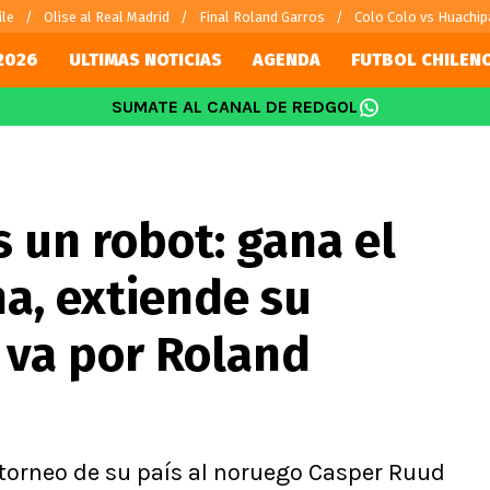
ile
Olise al Real Madrid
Final Roland Garros
Colo Colo vs Huachip
2026
ULTIMAS NOTICIAS
AGENDA
FUTBOL CHILEN
SUMATE AL CANAL DE REDGOL
SUDAMÉRICA
EUROPA
Internacional
Copa Libertadores
Champions L
sorio
Copa Sudamericana
Europa Leag
s un robot: gana el
Sánchez
Fútbol Argentino
Conference 
Palacios
Fútbol Brasileño
Ligue 1
a, extiende su
s por el mundo
Premier Leag
Serie A
 va por Roland
La Liga
Bundesliga
el torneo de su país al noruego Casper Ruud