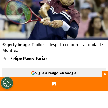
©
getty image
Tabilo se despidió en primera ronda de
Montreal
Por
Felipe Pavez Farías
×
Sigue a Redgol en Google!
Alejandro Tabilo
sucumbió en segunda
ronda por el Masters 1000 de Montreal. El