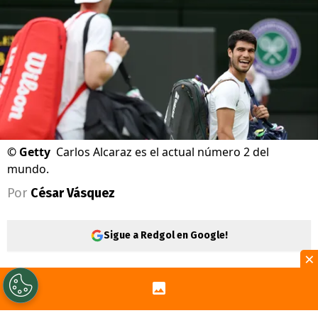
©
Getty
Carlos Alcaraz es el actual número 2 del
mundo.
Por
César Vásquez
Sigue a Redgol en Google!
×
La
Copa Davis
tiene preparado un
importante desafío para
Chile
, ya que en la