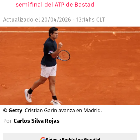
semifinal del ATP de Bastad
Actualizado el
20/04/2026 - 13:14hs CLT
©
Getty
Cristian Garin avanza en Madrid.
Por
Carlos Silva Rojas
Sigue a Redgol en Google!