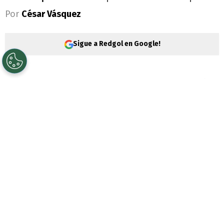
Por
César Vásquez
Sigue a Redgol en Google!
Cristian Garin
es uno de los tenistas más
importantes de
Chile
. Por eso, su presente
genera inquietud considerando que se
acerca el choque de
Copa Davis
ante
España
.