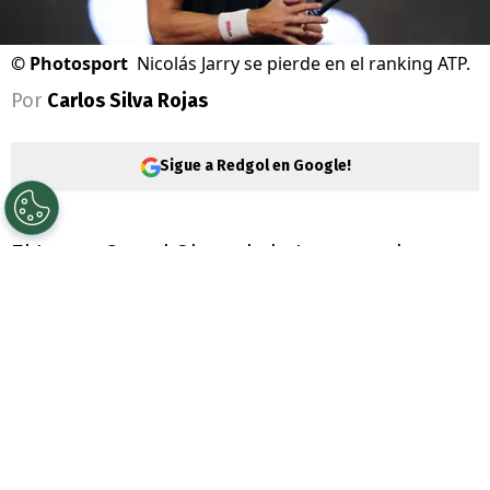
©
Photosport
Nicolás Jarry se pierde en el ranking ATP.
Por
Carlos Silva Rojas
Sigue a Redgol en Google!
El tercer Grand Slam de la temporada es
historia, puesto que terminó
Wimbledon
y
el italiano
Jannik Sinner
(1° de la ATP) le
demostró al mundo que sigue siendo el
mejor jugador del año, al ganar el torneo.