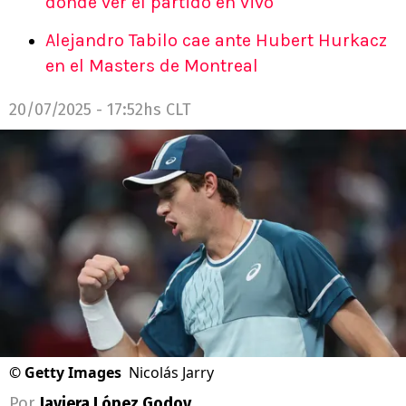
dónde ver el partido en vivo
Alejandro Tabilo cae ante Hubert Hurkacz
en el Masters de Montreal
20/07/2025 - 17:52hs CLT
©
Getty Images
Nicolás Jarry
Por
Javiera López Godoy