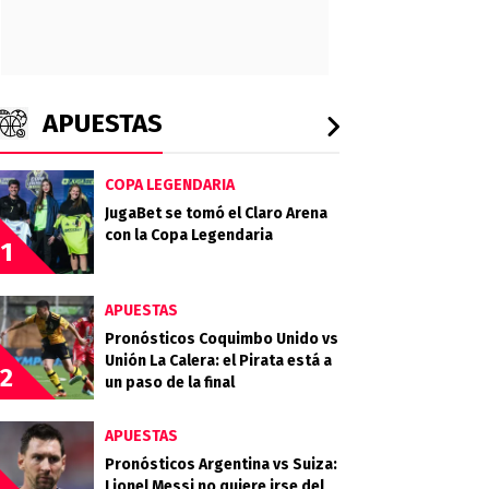
APUESTAS
COPA LEGENDARIA
JugaBet se tomó el Claro Arena
con la Copa Legendaria
1
APUESTAS
Pronósticos Coquimbo Unido vs
Unión La Calera: el Pirata está a
2
un paso de la final
APUESTAS
Pronósticos Argentina vs Suiza:
Lionel Messi no quiere irse del