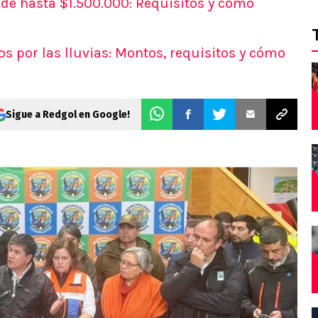
e hasta $1.500.000: Requisitos y cómo
AS
s
s por las lluvias: Montos, requisitos y cómo
s
ticos
 del día
Sigue a Redgol en Google!