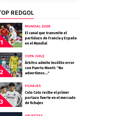
TOP REDGOL
MUNDIAL 2026
El canal que transmite el
partidazo de Francia y España
1
en el Mundial
COPA CHILE
Árbitro admite insólito error
con Puerto Montt: "No
2
advertimos..."
FICHAJES
Colo Colo recibe el primer
portazo fuerte en el mercado
3
de fichajes
APUESTAS