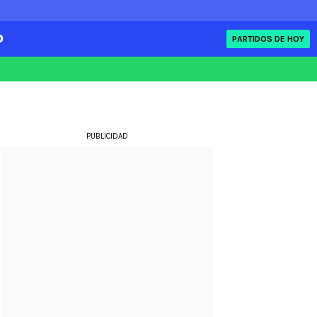
O
PARTIDOS DE HOY
FIFA
eague
Eliminatorias
ue
PUBLICIDAD
ue