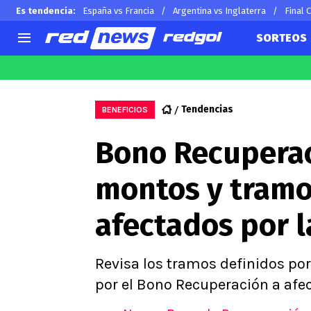
Es tendencia
:
España vs Francia
Argentina vs Inglaterra
Final 
SORTEOS
AGENDA
CHILE
MUNDO
Hoy en TV
Selección Chilena
Arturo 
Tendencias
BENEFICIOS
Colo Colo
Alexis 
Bono Recuperac
U de Chile
Claudio
U Católica
Ben Br
montos y tramo
Campeonato Nacional
Chileno
Primera B
afectados por l
Segunda División
Copa Chile
Supercopa Chile
Revisa los tramos definidos po
Campeonato Femenino
por el Bono Recuperación a afec