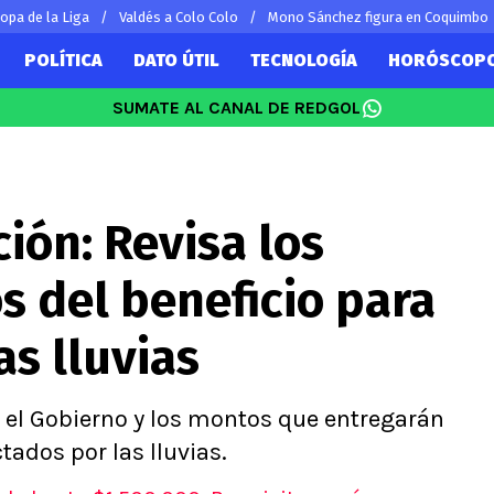
Copa de la Liga
Valdés a Colo Colo
Mono Sánchez figura en Coquimbo
POLÍTICA
DATO ÚTIL
TECNOLOGÍA
HORÓSCOP
SUMATE AL CANAL DE REDGOL
SUDAMÉRICA
EUROPA
Vidal
Copa Libertadores
Champions L
Sánchez
Copa Sudamericana
Europa Leag
ión: Revisa los
 Bravo
Fútbol Argentino
Ligue 1
ereton
Fútbol Brasileño
Premier Leag
s del beneficio para
s por el mundo
Serie A
La Liga
as lluvias
Bundesliga
r el Gobierno y los montos que entregarán
tados por las lluvias.