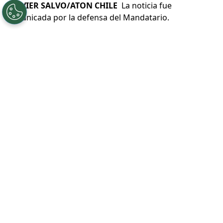
©
JAVIER SALVO/ATON CHILE
La noticia fue
comunicada por la defensa del Mandatario.
Por
Franco Abatte
Sigue a Redgol en Google!
Este lunes se dio a conocer una
demanda
contra el
Presidente de la República,
Gabriel Boric
por
“difusión de registros
de imágenes privadas y acoso sexual”
,
la demandante es una
excompañera de
trabajo del Mandatario
, cuando este se
encontraba desarrollando su práctica
profesional.