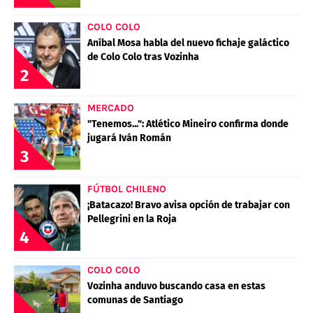
COLO COLO
Aníbal Mosa habla del nuevo fichaje galáctico
de Colo Colo tras Vozinha
2
MERCADO
"Tenemos...": Atlético Mineiro confirma donde
jugará Iván Román
3
FÚTBOL CHILENO
¡Batacazo! Bravo avisa opción de trabajar con
Pellegrini en la Roja
4
COLO COLO
Vozinha anduvo buscando casa en estas
comunas de Santiago