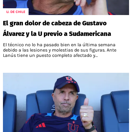
POLÍTICAS DE PRIVACIDAD
CAMPEONATO NACIONAL
POLÍTICA EDITORIAL
RESULTADOS
U. DE CHILE
PUBLICIDAD / ADS
TABLA DE POSICIONES
El gran dolor de cabeza de Gustavo
CONTACTO
APUESTAS
Álvarez y la U previo a Sudamericana
AD CHOICES
ENTREVISTAS
El técnico no lo ha pasado bien en la última semana
debido a las lesiones y molestias de sus figuras. Ante
Lanús tiene un puesto completo afectado y...
Términos y Condiciones
Políticas de Privacidad
Ad Choices
RedGol, al igual que Futbol Sites, es una
compañía perteneciente a Better Collective.
Todos los derechos reservados