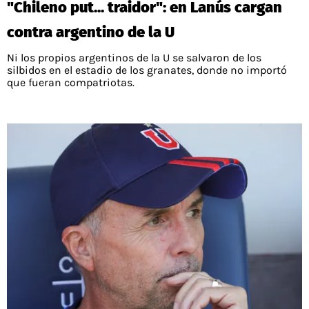
"Chileno put... traidor": en Lanús cargan
PALESTINO
GUÍAS
FÚTBOL INTERNACIONAL
CHILENOS EN EL EXTERIOR
contra argentino de la U
UNION ESPAÑOLA
CÓDIGOS
COPA LIBERTADORES
Ni los propios argentinos de la U se salvaron de los
MERCADO DE FICHAJES
CHILENOS POR EL MUNDO
silbidos en el estadio de los granates, donde no importó
CAMPEONATO NACIONAL
PRONÓSTICOS
que fueran compatriotas.
COPA SUDAMERICANA
TENIS
ALEXIS SANCHEZ
APUESTA DEL DÍA
PREMIER LEAGUE
ELIMINATORIAS CONMEBOL
DARIO OSORIO
CHAMPIONS LEAGUE
FEMENINO
DAMIAN PIZARRO
EUROPA LEAGUE
SERIE A
LA LIGA
QUIENES SOMOS
SELECCIÓN CHILENA
STAFF
COLO COLO
TÉRMINOS Y CONDICIONES
UNIVERSIDAD DE CHILE
AGENDA
UNIVERSIDAD CATÓLICA