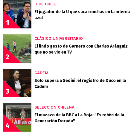
U DE CHILE
El jugador de la U que saca ronchas en la interna
azul
1
CLÁSICO UNIVERSITARIO
El lindo gesto de Garnero con Charles Aránguiz
que no se vio en TV
2
CADEM
Solo supera a Sedini: el registro de Duco en la
Cadem
3
SELECCIÓN CHILENA
El mazazo de la BBC a La Roja: "Es rehén de la
Generación Dorada"
4