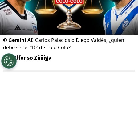
©
Gemini AI
Carlos Palacios o Diego Valdés, ¿quién
debe ser el '10' de Colo Colo?
Por
Alfonso Zúñiga
Sigue a Redgol en Google!
Con la incorporación del caboverdiano
Vozinha
y el inminente arribo de
Iván
Román
, sólo le resta a
Colo Colo
utilizar
un cupo para refuerzos en este segundo