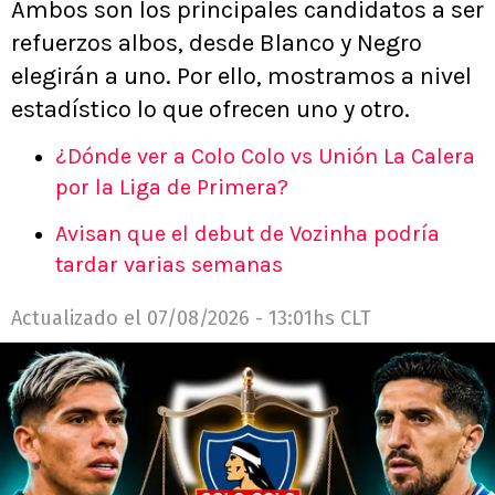
Ambos son los principales candidatos a ser
refuerzos albos, desde Blanco y Negro
elegirán a uno. Por ello, mostramos a nivel
estadístico lo que ofrecen uno y otro.
¿Dónde ver a Colo Colo vs Unión La Calera
por la Liga de Primera?
Avisan que el debut de Vozinha podría
tardar varias semanas
Actualizado el
07/08/2026 - 13:01hs CLT