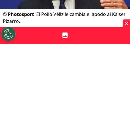
©
Photosport
El Pollo Véliz le cambia el apodo al Kaiser
Pizarro.
×
Por
Diego Jeria
Sigue a Redgol en Google!
El fútbol chileno se mueve con cambios
importantes
en la administración de
Colo
Colo
y Universidad de Chile. En Blanco y
Negro
el presidente Aníbal Mosa
comienza su era como máximo propietario
sin fuerza opositora. En Azul Azul
Cecilia