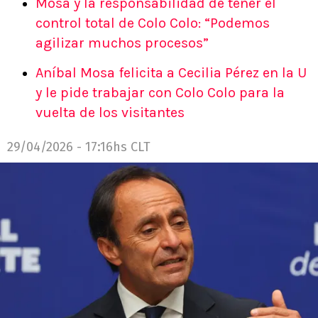
Mosa y la responsabilidad de tener el
control total de Colo Colo: “Podemos
agilizar muchos procesos”
Aníbal Mosa felicita a Cecilia Pérez en la U
y le pide trabajar con Colo Colo para la
vuelta de los visitantes
29/04/2026 - 17:16hs CLT