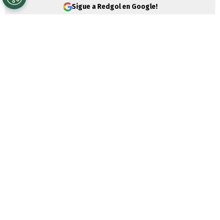
Sigue a Redgol en Google!
Colo Colo
abrochó la llegada de
Vozinha
para el segundo semestre del 2026. Pero el
Cacique sigue activo en el
mercado de
fichajes
y todo apunta a que
Iván Román
será el nuevo refuerzo del Cacique.
Es que a horas de jugar por la Liga de
Primera ante Unión La Calera,
Fernando
Ortiz
tendrá una nueva variante para la
defensa. Lo que implica un “lindo”
problema para el “Tano” ante la gran