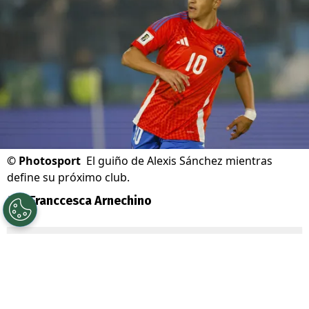
©
Photosport
El guiño de Alexis Sánchez mientras
define su próximo club.
Por
Franccesca Arnechino
Sigue a Redgol en Google!
Alexis Sánchez
volvió a despertar la