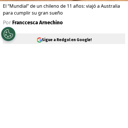
El “Mundial” de un chileno de 11 años: viajó a Australia
para cumplir su gran sueño
Por
Franccesca Arnechino
Sigue a Redgol en Google!
Mientras el fútbol mundial baja el telón, un
joven deportista chileno vive su propia
Copa del Mundo a más de 11 mil kilómetros
de casa.