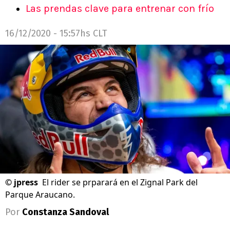
Las prendas clave para entrenar con frío
16/12/2020 - 15:57hs CLT
©
jpress
El rider se prparará en el Zignal Park del
Parque Araucano.
Por
Constanza Sandoval