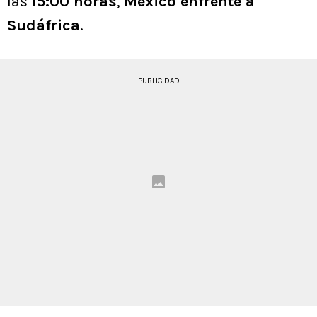
las
15:00 horas
,
México enfrente a
Sudáfrica
.
PUBLICIDAD