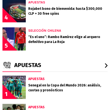
APUESTAS
Rojabet bono de bienvenida: hasta $300,000
CLP + 30 free spins
4
SELECCIÓN CHILENA
“Es el uno”: Rambo Ramírez elige al arquero
definitivo para La Roja
5
APUESTAS
APUESTAS
Senegal en la Copa del Mundo 2026: análisis,
cuotas y pronósticos
1
APUESTAS