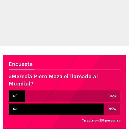
Encuesta
¿Merecía Piero Maza el llamado al
Mundial?
Sí
15
%
No
85
%
Ya votaron 26 personas