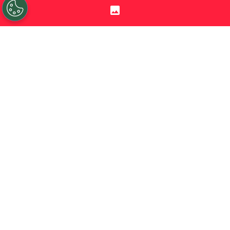
Por
Jp Viluñir Silva
Sigue a Redgol en Google!
Cristián Garay
tuvo un debut con
polémica en el
Mundial
2026. En el duelo
entre
Canadá y Catar, el árbitro chileno
se estrenó
en la cita planetaria pero con
una actuación de desató una ola de
críticas.