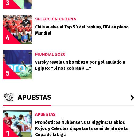
3
SELECCIÓN CHILENA
Chile vuelve al Top 50 del ranking FIFA en pleno
Mundial
4
MUNDIAL 2026
Varsky revela un bombazo por gol anulado a
Egipto: "Si nos cobran a...."
5
APUESTAS
APUESTAS
Pronósticos Ñublense vs O’Higgins: Diablos
Rojos y Celestes disputan la semi de ida de la
1
Copa de la Liga