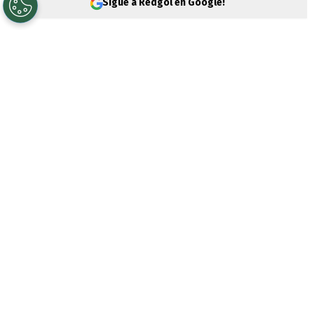
Sigue a Redgol en Google!
Un día movido para los hinchas de
Colo
Colo
, porque la jornada empezó con la
noticia de que
Vozinha
iba a llegar a Chile
en horas de la tarde de este jueves, sin
embargo, el arquero que revolucionó el
Mundial 2026
no viajó al país.
Durante el día se conoció que el meta de
Cabo Verde
no había abordado el vuelo
que lo traería a Santiago, por lo que se
pensó que se iba a caer la operación, sin
embargo, desde
Blanco y Negro
afirman