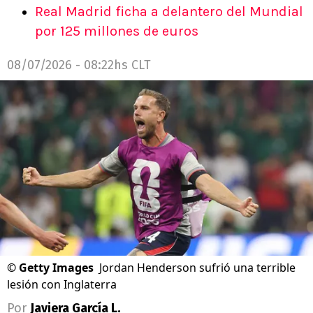
Real Madrid ficha a delantero del Mundial
por 125 millones de euros
08/07/2026 - 08:22hs CLT
©
Getty Images
Jordan Henderson sufrió una terrible
lesión con Inglaterra
Por
Javiera García L.