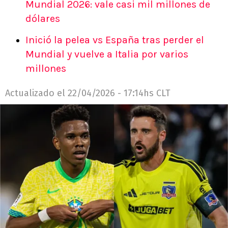
Mundial 2026: vale casi mil millones de
dólares
Inició la pelea vs España tras perder el
Mundial y vuelve a Italia por varios
millones
Actualizado el
22/04/2026 - 17:14hs CLT