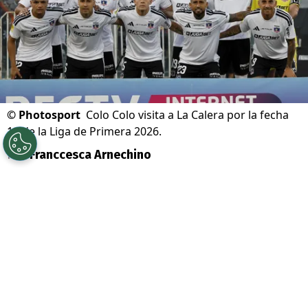
©
Photosport
Colo Colo visita a La Calera por la fecha
18 de la Liga de Primera 2026.
Por
Franccesca Arnechino
Sigue a Redgol en Google!
Colo Colo
junto a su main sponsor
Jugabet
,
sigue liderando la
Liga de
Primera con 42 puntos en 17 fechas,