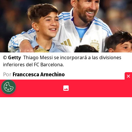
©
Getty
Thiago Messi se incorporará a las divisiones
inferiores del FC Barcelona.
×
Por
Franccesca Arnechino
Sigue a Redgol en Google!
El apellido
Messi
vuelve a estar ligado al
FC Barcelona
. Esta vez no será Lionel, sino