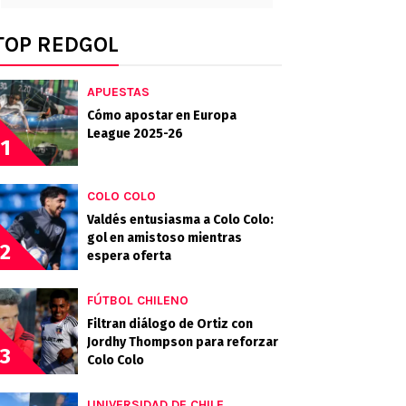
TOP REDGOL
APUESTAS
Cómo apostar en Europa
League 2025-26
1
COLO COLO
Valdés entusiasma a Colo Colo:
gol en amistoso mientras
2
espera oferta
FÚTBOL CHILENO
Filtran diálogo de Ortiz con
Jordhy Thompson para reforzar
3
Colo Colo
UNIVERSIDAD DE CHILE