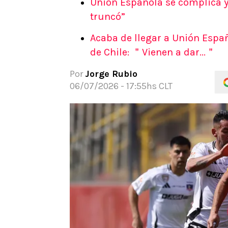
Unión Española se complica y 
APUESTAS
truncó”
Noticias
Acaba de llegar a Unión Españ
Guías
de Chile: ＂Vienen a dar...＂
Códigos
Pronósticos
Por
Jorge Rubio
Apuesta del día
06/07/2026 - 17:55hs CLT
Apuestas Mundial 2026