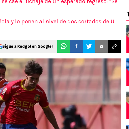
se cae el fichaje de un esperado regreso: “Se
ola y lo ponen al nivel de dos cortados de U
Sigue a Redgol en Google!