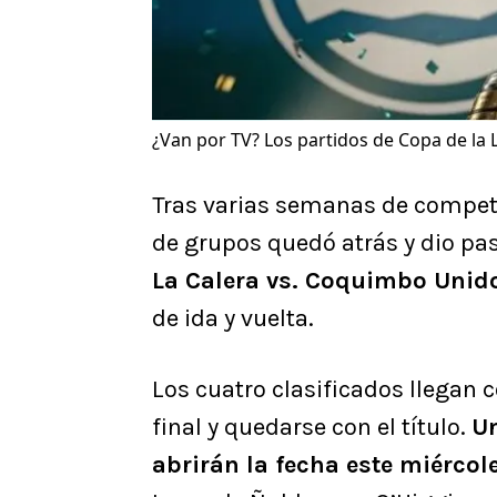
¿Van por TV? Los partidos de Copa de la
Tras varias semanas de compet
de grupos quedó atrás y dio pas
La Calera vs. Coquimbo Unido
de ida y vuelta.
Los cuatro clasificados llegan c
final y quedarse con el título.
Un
abrirán la fecha este miércol