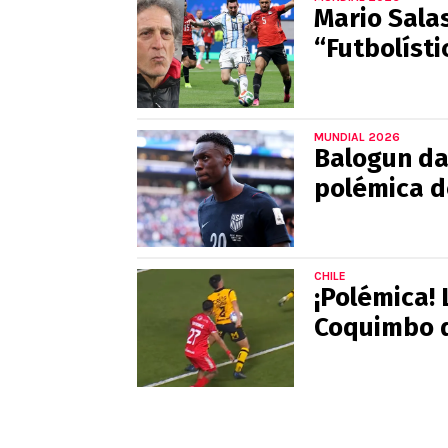
Mario Salas
“Futbolísti
MUNDIAL 2026
Balogun da
polémica d
CHILE
¡Polémica!
Coquimbo q