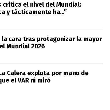
 critica el nivel del Mundial:
ca y tácticamente ha...”
 la cara tras protagonizar la mayor
el Mundial 2026
 La Calera explota por mano de
ue el VAR ni miró