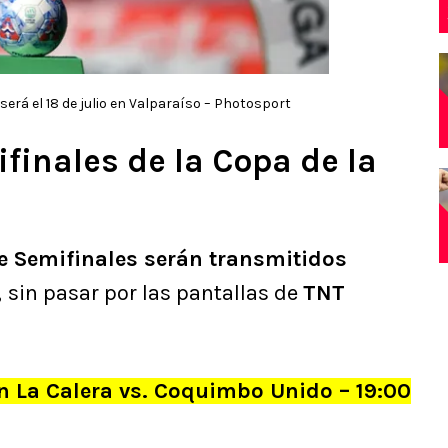
a será el 18 de julio en Valparaíso – Photosport
finales de la Copa de la
de Semifinales serán transmitidos
,
sin pasar por las pantallas de
TNT
ón La Calera vs. Coquimbo Unido – 19:00