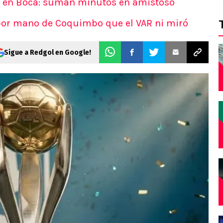
en en Boca: suman minutos en amistoso
 por mano de Coquimbo que el VAR ni miró
Sigue a Redgol en Google!