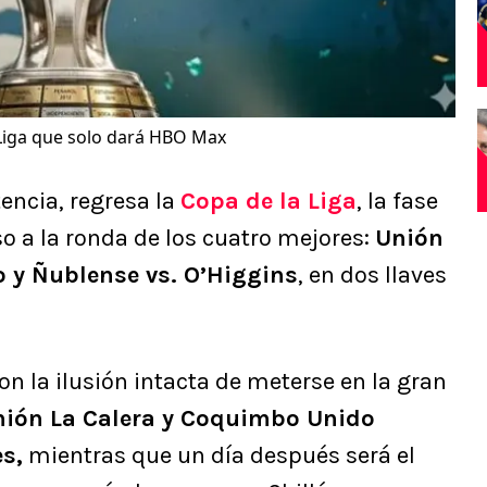
 Liga que solo dará HBO Max
encia, regresa la
Copa de la Liga
, la fase
o a la ronda de los cuatro mejores:
Unión
 y Ñublense vs. O’Higgins
, en dos llaves
on la ilusión intacta de meterse en la gran
ión La Calera y Coquimbo Unido
es,
mientras que un día después será el