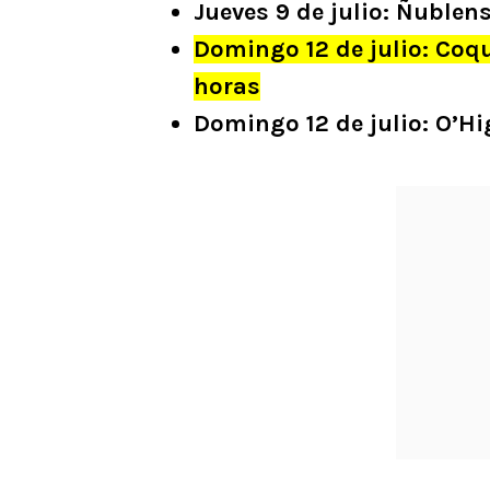
Jueves 9 de julio: Ñublen
Domingo 12 de julio: Coq
horas
Domingo 12 de julio: O’Hi