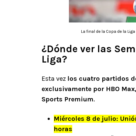
La final de la Copa de la Lig
¿Dónde ver las Semi
Liga?
Esta vez
los cuatro partidos 
exclusivamente por HBO Max
Sports Premium
.
Miércoles 8 de julio: Uni
horas