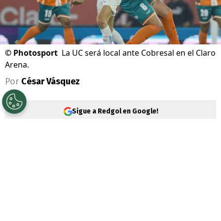
©
Photosport
La UC será local ante Cobresal en el Claro
Arena.
Por
César Vásquez
Sigue a Redgol en Google!
Universidad Católica
vive días muy
agitados y entre sus desafíos, está el duelo
ante
Cobresal
por la 18° fecha de la
Liga de
Primera
. Están obligados a quedarse con
la victoria.