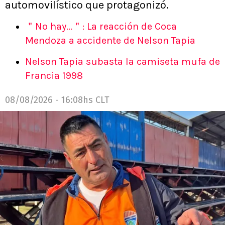
automovilístico que protagonizó.
＂No hay...＂: La reacción de Coca
Mendoza a accidente de Nelson Tapia
Nelson Tapia subasta la camiseta mufa de
Francia 1998
08/08/2026 - 16:08hs CLT