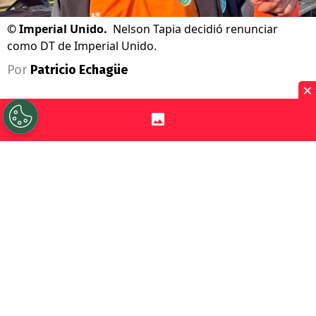
©
Imperial Unido.
Nelson Tapia decidió renunciar
como DT de Imperial Unido.
Por
Patricio Echagüe
×
Sigue a Redgol en Google!
Finalmente
Nelson Tapia
decidió
renunciar a su cargo como entrenador en
I
mperial Unido
tras su
grave accidente
automovilístico en la Región del Maule,
donde volcó su vehículo a la altura del
kilómetro 332 de la Ruta 5 Sur en
estado
de ebriedad.