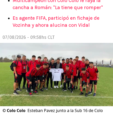
Multicampeón con Colo Colo le raya la
cancha a Román: "La tiene que romper"
Es agente FIFA, participó en fichaje de
Vozinha y ahora alucina con Vidal
07/08/2026 - 09:58hs CLT
©
Colo Colo
Esteban Pavez junto a la Sub 16 de Colo