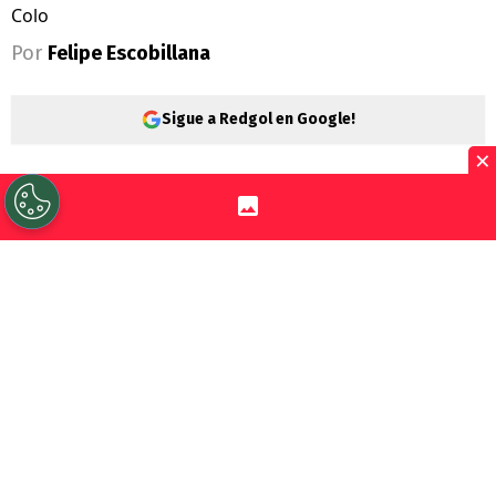
Colo
Por
Felipe Escobillana
Sigue a Redgol en Google!
×
La ciudad de Lima fue el escenario de un
encuentro lleno de emoción para la
categoría Sub 16 de
Colo Colo
, que se
encuentra disputando la
Adidas Cup
en
tierras peruanas.
En medio de la concentración y los
preparativos para sus decisivos
encuentros, los jóvenes talentos del