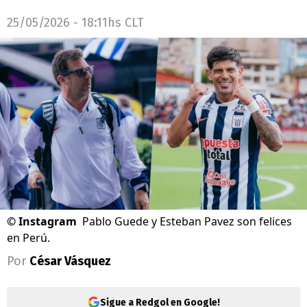
25/05/2026 - 18:11hs CLT
©
Instagram
Pablo Guede y Esteban Pavez son felices
en Perú.
Por
César Vásquez
Sigue a Redgol en Google!